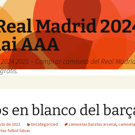
Real Madrid 202
hai AAA
2024 2025 – Comprar camiseta del Real Madrid
gratis.
s en blanco del barç
sto de 2023
Uncategorized
camisetas baratas arsenal
,
camiseta
tas futbol falsas