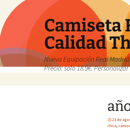
Camiseta 
Calidad T
Nueva Equipación Real Madrid 
Precio: solo 18.9€. Personalizar 
Saltar
al
contenido
año
23 de ago
chica
,
camise