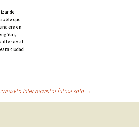
izar de
nsable que
 una era en
ong Yun,
sultar en el
 esta ciudad
camiseta inter movistar futbol sala
→