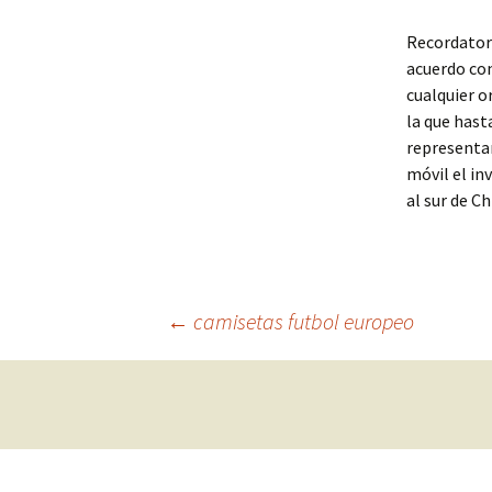
Recordatori
acuerdo con
cualquier o
la que hast
representan
móvil el in
al sur de C
Navegación
←
camisetas futbol europeo
de
entradas