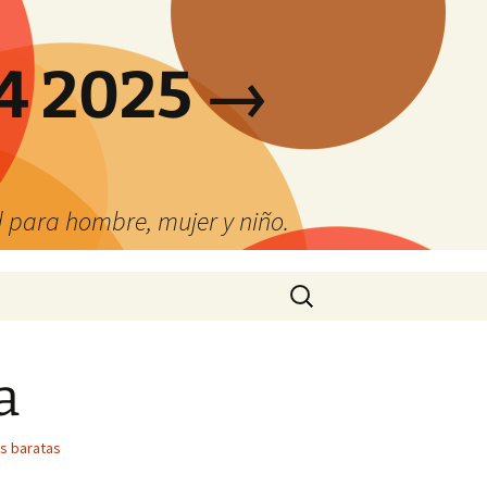
4 2025 →
 para hombre, mujer y niño.
Buscar:
a
s baratas