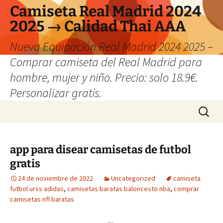
Camiseta Real Madrid 2024
2025 → Calidad Thai AAA
Nueva Equipación Real Madrid 2024 2025 –
Comprar camiseta del Real Madrid para
hombre, mujer y niño. Precio: solo 18.9€.
Personalizar gratis.
Saltar
Buscar:
al
contenido
app para disear camisetas de futbol
gratis
24 de noviembre de 2022
Uncategorized
camiseta
futbol urss adidas
,
camisetas baratas baloncesto nba
,
comprar
camisetas nfl baratas