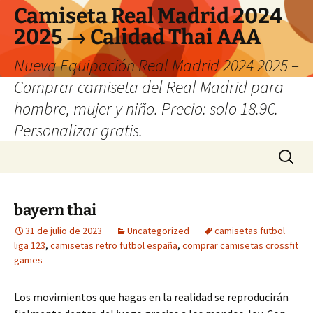
Camiseta Real Madrid 2024
2025 → Calidad Thai AAA
Nueva Equipación Real Madrid 2024 2025 –
Comprar camiseta del Real Madrid para
hombre, mujer y niño. Precio: solo 18.9€.
Personalizar gratis.
Saltar
Buscar:
al
contenido
bayern thai
31 de julio de 2023
Uncategorized
camisetas futbol
liga 123
,
camisetas retro futbol españa
,
comprar camisetas crossfit
games
Los movimientos que hagas en la realidad se reproducirán