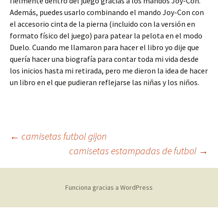
fielmente dentro del juego gracias a los mandos Joy-Con.
Además, puedes usarlo combinando el mando Joy-Con con
el accesorio cinta de la pierna (incluido con la versión en
formato físico del juego) para patear la pelota en el modo
Duelo. Cuando me llamaron para hacer el libro yo dije que
quería hacer una biografía para contar toda mi vida desde
los inicios hasta mi retirada, pero me dieron la idea de hacer
un libro en el que pudieran reflejarse las niñas y los niños.
Navegación
←
camisetas futbol gijon
camisetas estampadas de futbol
→
de
Funciona gracias a WordPress
entradas