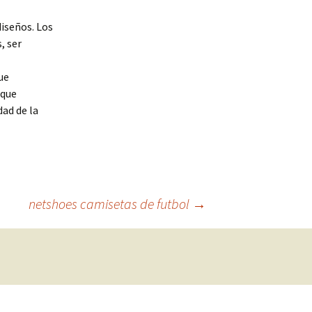
diseños. Los
, ser
ue
 que
dad de la
netshoes camisetas de futbol
→