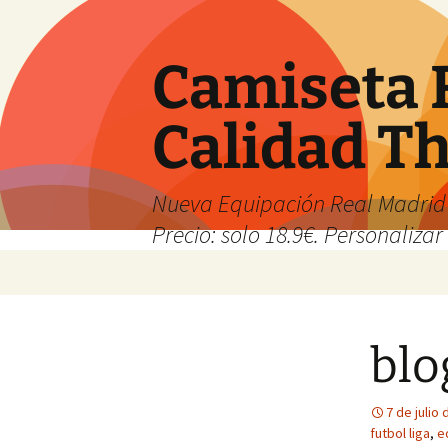
Camiseta 
Calidad T
Nueva Equipación Real Madrid 
Precio: solo 18.9€. Personalizar 
Saltar
al
contenido
blo
7 de julio
futbol liga
,
e