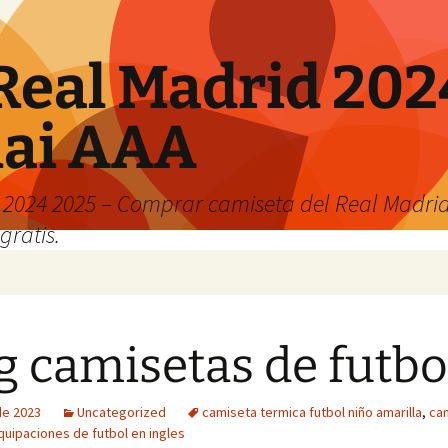
Real Madrid 202
hai AAA
2024 2025 – Comprar camiseta del Real Madrid
gratis.
g camisetas de futbo
 de 2023
Uncategorized
camiseta termica futbol niño amarilla
,
ca
quipaciones de futbol en ingles