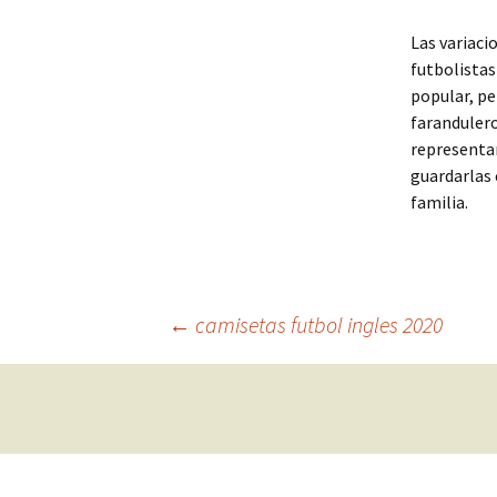
Las variaci
futbolistas
popular, pe
farandulero
representan
guardarlas 
familia.
Navegación
←
camisetas futbol ingles 2020
de
entradas