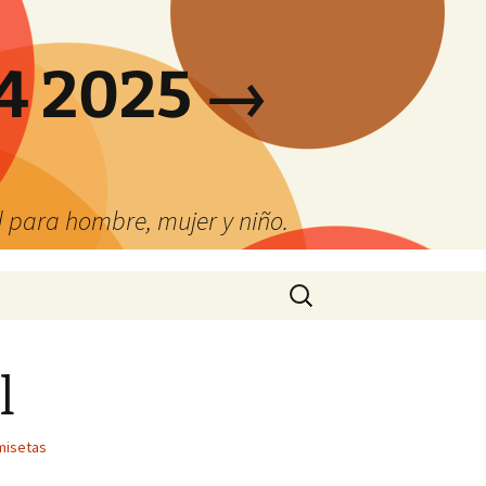
4 2025 →
 para hombre, mujer y niño.
Buscar:
l
misetas