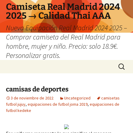
Camiseta Real Madrid 2024
2025 → Calidad Thai AAA
Nueva Equipación Real Madrid 2024 2025 –
Comprar camiseta del Real Madrid para
hombre, mujer y niño. Precio: solo 18.9€.
Personalizar gratis.
Saltar
Buscar:
al
contenido
camisas de deportes
3 de noviembre de 2022
Uncategorized
camisetas
futbol jujuy
,
equipaciones de futbol joma 2019
,
equipaciones de
futbol kedeke