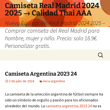
Camiseta Real Madrid 2024
2025 → Calidad Thai AAA
Nueva Equipación Real Madrid 2024 2025 –
Comprar camiseta del Real Madrid para
hombre, mujer y niño. Precio: solo 18.9€.
Personalizar gratis.
Saltar
Buscar:
al
contenido
Camiseta Argentina 2023 24
3 de julio de 2024
mica-argentina
La camiseta de la selección argentina de fútbol siempre ha
sido un símbolo de orgullo y pasión para los aficionados
alrededor del mundo. La
camiseta argentina 2023 24
no es