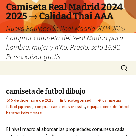
Camiseta Real Madrid 2024
2025 → Calidad Thai AAA
Nueva Equipación Real Madrid 2024 2025 –
Comprar camiseta del Real Madrid para
hombre, mujer y niño. Precio: solo 18.9€.
Personalizar gratis.
Saltar
Buscar:
al
contenido
camiseta de futbol dibujo
5 de diciembre de 2023
Uncategorized
camisetas
futbol japones
,
comprar camisetas crossfit
,
equipaciones de futbol
baratas imitaciones
El nivel macro al abordar las propiedades comunes a cada