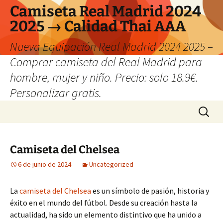
Camiseta Real Madrid 2024
2025 → Calidad Thai AAA
Nueva Equipación Real Madrid 2024 2025 –
Comprar camiseta del Real Madrid para
hombre, mujer y niño. Precio: solo 18.9€.
Personalizar gratis.
Saltar
Buscar:
al
contenido
Camiseta del Chelsea
6 de junio de 2024
Uncategorized
La
camiseta del Chelsea
es un símbolo de pasión, historia y
éxito en el mundo del fútbol. Desde su creación hasta la
actualidad, ha sido un elemento distintivo que ha unido a