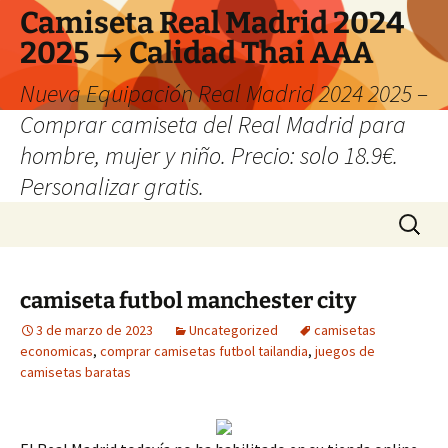
Camiseta Real Madrid 2024
2025 → Calidad Thai AAA
Nueva Equipación Real Madrid 2024 2025 –
Comprar camiseta del Real Madrid para
hombre, mujer y niño. Precio: solo 18.9€.
Personalizar gratis.
Saltar
Buscar:
al
contenido
camiseta futbol manchester city
3 de marzo de 2023
Uncategorized
camisetas
economicas
,
comprar camisetas futbol tailandia
,
juegos de
camisetas baratas