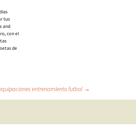
dias
r tus
s and
ro, con el
etas
isetas de
equipaciones entrenamiento futbol
→