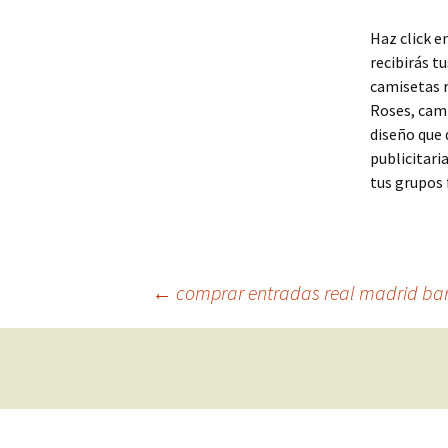
Haz click e
recibirás t
camisetas r
Roses, cami
diseño que 
publicitari
tus grupos 
Navegación
←
comprar entradas real madrid ba
de
entradas