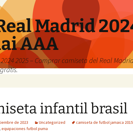
Real Madrid 202
hai AAA
2024 2025 – Comprar camiseta del Real Madrid
gratis.
iseta infantil brasil
tiembre de 2023
Uncategorized
camiseta de futbol jamaica 2015
,
equipaciones futbol puma