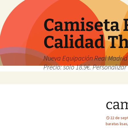
Camiseta 
Calidad T
Nueva Equipación Real Madrid 
Precio: solo 18.9€. Personalizar 
Saltar
al
contenido
cam
22 de sep
baratas lisas