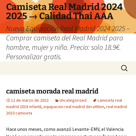
Camiseta Real Madrid 2024
2025 → Calidad Thai AAA
Nueva Equipación Real Madrid 2024 2025 –
Comprar camiseta del Real Madrid para
hombre, mujer y niño. Precio: solo 18.9€.
Personalizar gratis.
Saltar
Buscar:
al
contenido
camiseta morada real madrid
12 de marzo de 2022
Uncategorized
camiseta real
madrid 2018 infantil
,
equipacion real madrid decathlon
,
real madrid
2010 camiseta
Hace unos meses, como avanzó Levante-EMV, el Valencia