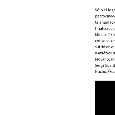
Sólo el log
patrocinado
triangulaci
finalizado 
Minuto 27. A
convocatori
sufrió en e
0 Atlético d
Moyano, Kik
Sergi Guard
Nacho; Ósca