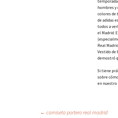
temporada 
hombres y n
colores de 
de adidas e
todos a ver
el Madrid. 
(especialme
Real Madrid
Vestido de 
demostró qu
Si tiene pr
sobre cóm
en nuestro 
Navegación
←
camiseta portero real madrid