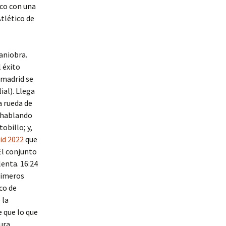
nco con una
Atlético de
aniobra.
l éxito
 madrid se
al). Llega
a rueda de
a hablando
obillo; y,
id 2022
que
El conjunto
enta. 16:24
primeros
co de
 la
 que lo que
tura