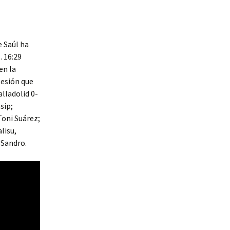
e Saúl ha
. 16:29
en la
lesión que
alladolid 0-
sip;
Toni Suárez;
lisu,
 Sandro.