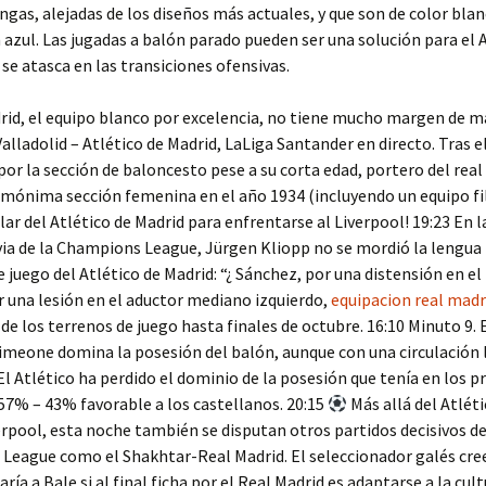
ngas, alejadas de los diseños más actuales, y que son de color bla
n azul. Las jugadas a balón parado pueden ser una solución para el 
 se atasca en las transiciones ofensivas.
rid, el equipo blanco por excelencia, no tiene mucho margen de m
Valladolid – Atlético de Madrid, LaLiga Santander en directo. Tras e
or la sección de baloncesto pese a su corta edad, portero del real
mónima sección femenina en el año 1934 (incluyendo un equipo fili
ular del Atlético de Madrid para enfrentarse al Liverpool! 19:23 En l
via de la Champions League, Jürgen Kliopp no se mordió la lengu
e juego del Atlético de Madrid: “¿ Sánchez, por una distensión en el t
r una lesión en el aductor mediano izquierdo,
equipacion real madr
 de los terrenos de juego hasta finales de octubre. 16:10 Minuto 9. 
imeone domina la posesión del balón, aunque con una circulación l
El Atlético ha perdido el dominio de la posesión que tenía en los 
7% – 43% favorable a los castellanos. 20:15
Más allá del Atléti
rpool, esta noche también se disputan otros partidos decisivos de
eague como el Shakhtar-Real Madrid. El seleccionador galés cree
ría a Bale si al final ficha por el Real Madrid es adaptarse a la cul