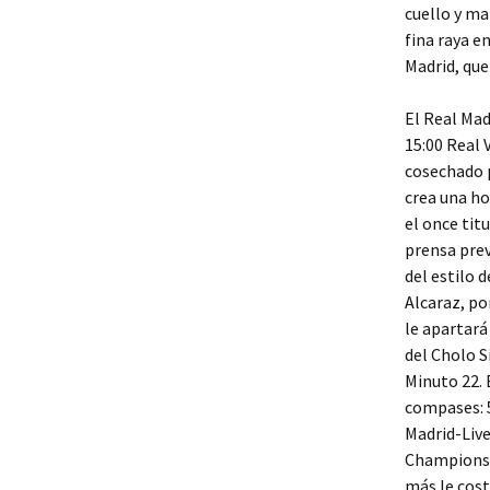
cuello y ma
fina raya e
Madrid, que
El Real Mad
15:00 Real 
cosechado p
crea una ho
el once tit
prensa pre
del estilo d
Alcaraz, po
le apartará
del Cholo S
Minuto 22. 
compases: 5
Madrid-Live
Champions L
más le costa