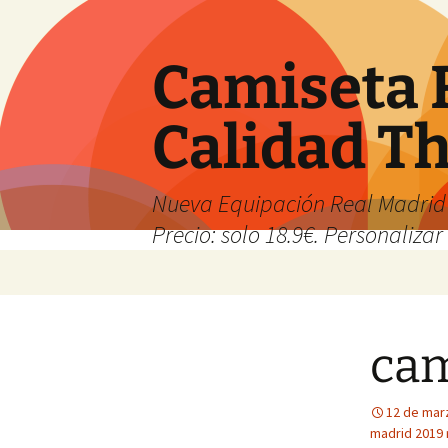
Camiseta 
Calidad T
Nueva Equipación Real Madrid 
Precio: solo 18.9€. Personalizar 
Saltar
al
contenido
cam
12 de mar
madrid 2019 