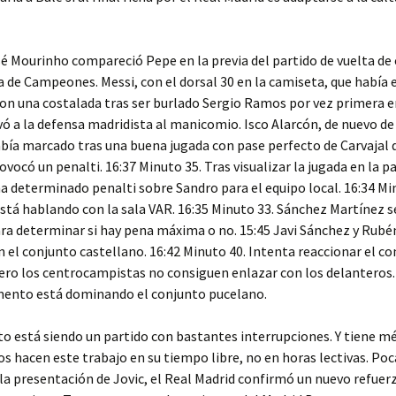
é Mourinho compareció Pepe en la previa del partido de vuelta de 
ga de Campeones. Messi, con el dorsal 30 en la camiseta, que habí
con una costalada tras ser burlado Sergio Ramos por vez primera e
evó a la defensa madridista al manicomio. Isco Alarcón, de nuevo de
ía marcado tras una buena jugada con pase perfecto de Carvajal 
vocó un penalti. 16:37 Minuto 35. Tras visualizar la jugada en la pa
a determinado penalti sobre Sandro para el equipo local. 16:34 Min
stá hablando con la sala VAR. 16:35 Minuto 33. Sánchez Martínez se 
ra determinar si hay pena máxima o no. 15:45 Javi Sánchez y Rubé
n el conjunto castellano. 16:42 Minuto 40. Intenta reaccionar el c
ro los centrocampistas no consiguen enlazar con los delanteros.
ento está dominando el conjunto pucelano.
está siendo un partido con bastantes interrupciones. Y tiene mé
s hacen este trabajo en su tiempo libre, no en horas lectivas. Po
la presentación de Jovic, el Real Madrid confirmó un nuevo refuerz