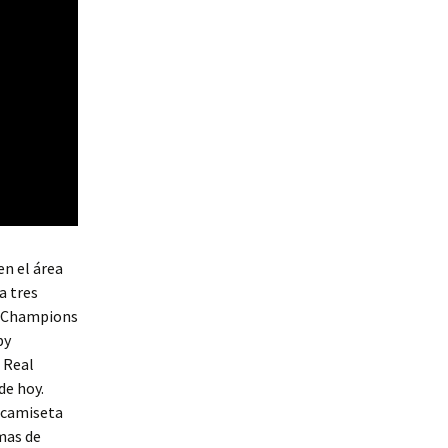
en el área
a tres
FA Champions
by
 Real
de hoy.
a camiseta
omas de