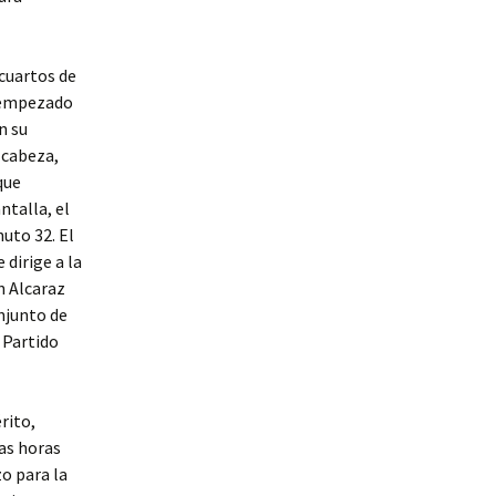
cuartos de
a empezado
n su
 cabeza,
que
ntalla, el
uto 32. El
dirige a la
n Alcaraz
onjunto de
 Partido
rito,
cas horas
o para la