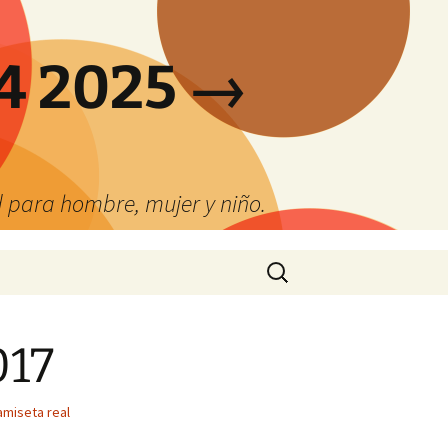
4 2025 →
 para hombre, mujer y niño.
Buscar:
017
amiseta real