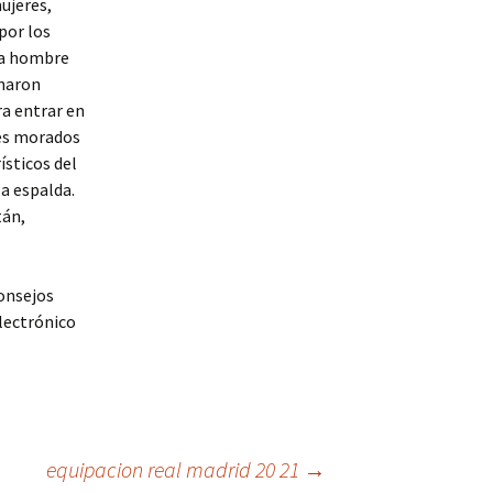
ujeres,
por los
ara hombre
charon
ra entrar en
les morados
ísticos del
la espalda.
tán,
onsejos
lectrónico
equipacion real madrid 20 21
→