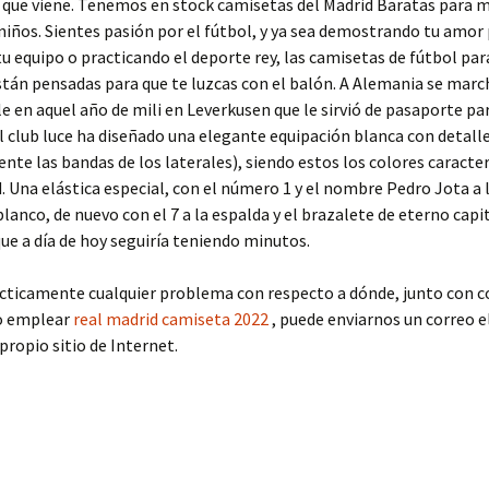
que viene. Tenemos en stock camisetas del Madrid Baratas para m
iños. Sientes pasión por el fútbol, y ya sea demostrando tu amor 
tu equipo o practicando el deporte rey, las camisetas de fútbol p
stán pensadas para que te luzcas con el balón. A Alemania se mar
le en aquel año de mili en Leverkusen que le sirvió de pasaporte pa
El club luce ha diseñado una elegante equipación blanca con detal
nte las bandas de los laterales), siendo estos los colores caracter
. Una elástica especial, con el número 1 y el nombre Pedro Jota a 
blanco, de nuevo con el 7 a la espalda y el brazalete de eterno capi
e a día de hoy seguiría teniendo minutos.
ácticamente cualquier problema con respecto a dónde, junto con c
o emplear
real madrid camiseta 2022
, puede enviarnos un correo e
propio sitio de Internet.