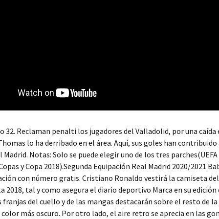
o 32. Reclaman penalti los jugadores del Valladolid, por una caída 
Thomas lo ha derribado en el área. Aquí, sus goles han contribuido 
el Madrid. Notas: Solo se puede elegir uno de los tres parches(UE
 Copas y Copa 2018).Segunda Equipación Real Madrid 2020/2021 Ba
ción con número gratis. Cristiano Ronaldo vestirá la camiseta del
a 2018, tal y como asegura el diario deportivo Marca en su edición 
 franjas del cuello y de las mangas destacarán sobre el resto de l
 color más oscuro. Por otro lado, el aire retro se aprecia en las g