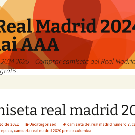
Real Madrid 202
hai AAA
2024 2025 – Comprar camiseta del Real Madrid
gratis.
iseta real madrid 2
zo de 2022
Uncategorized
camiseta del real madrid numero 7
,
c
replica
,
camiseta real madrid 2020 precio colombia