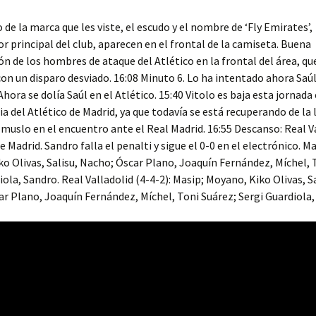
o de la marca que les viste, el escudo y el nombre de ‘Fly Emirates’,
r principal del club, aparecen en el frontal de la camiseta. Buena
ón de los hombres de ataque del Atlético en la frontal del área, qu
con un disparo desviado. 16:08 Minuto 6. Lo ha intentado ahora Saúl
hora se dolía Saúl en el Atlético. 15:40 Vitolo es baja esta jornada 
a del Atlético de Madrid, ya que todavía se está recuperando de la 
l muslo en el encuentro ante el Real Madrid. 16:55 Descanso: Real V
e Madrid. Sandro falla el penalti y sigue el 0-0 en el electrónico. Ma
o Olivas, Salisu, Nacho; Óscar Plano, Joaquín Fernández, Míchel, 
iola, Sandro. Real Valladolid (4-4-2): Masip; Moyano, Kiko Olivas, Sa
r Plano, Joaquín Fernández, Míchel, Toni Suárez; Sergi Guardiola,