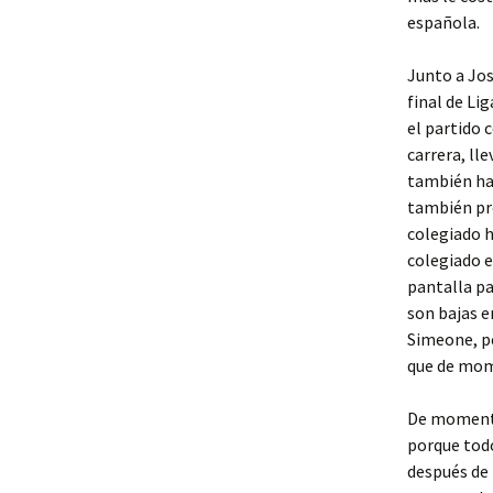
española.
Junto a Jos
final de Li
el partido 
carrera, ll
también hab
también pro
colegiado h
colegiado e
pantalla pa
son bajas e
Simeone, pe
que de mom
De momento 
porque todo
después de 