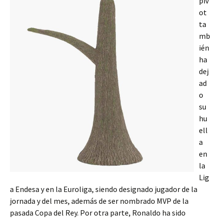
pív
ot
ta
mb
ién
ha
dej
ad
o
su
hu
ell
a
en
la
Lig
a Endesa y en la Euroliga, siendo designado jugador de la
jornada y del mes, además de ser nombrado MVP de la
pasada Copa del Rey. Por otra parte, Ronaldo ha sido