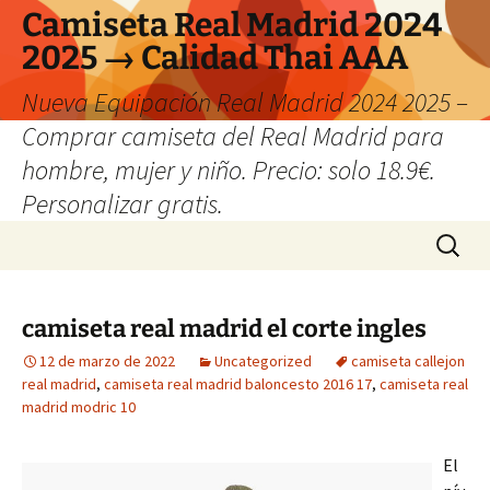
Camiseta Real Madrid 2024
2025 → Calidad Thai AAA
Nueva Equipación Real Madrid 2024 2025 –
Comprar camiseta del Real Madrid para
hombre, mujer y niño. Precio: solo 18.9€.
Personalizar gratis.
Saltar
Buscar:
al
contenido
camiseta real madrid el corte ingles
12 de marzo de 2022
Uncategorized
camiseta callejon
real madrid
,
camiseta real madrid baloncesto 2016 17
,
camiseta real
madrid modric 10
El