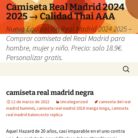
Camiseta Real Madrid 2024
2025 → Calidad Thai AAA
Nueva Equipación Real Madrid 2024 2025 –
Comprar camiseta del Real Madrid para
hombre, mujer y niño. Precio: solo 18.9€.
Personalizar gratis.
Saltar
Buscar:
al
contenido
camiseta real madrid negra
12 de marzo de 2022
Uncategorized
camiseta del real
madrid hummel
,
camiseta real madrid 2018 manga longa
,
camiseta
real madrid baloncesto replica
Aquel Hazard de 20 años, casi imparable en el uno contra