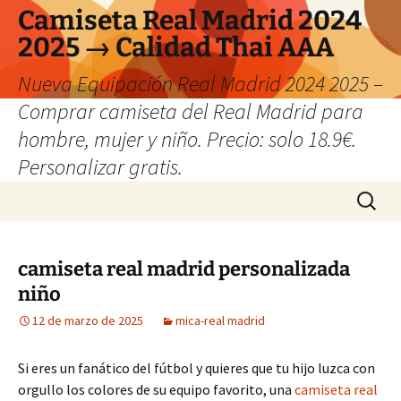
Camiseta Real Madrid 2024
2025 → Calidad Thai AAA
Nueva Equipación Real Madrid 2024 2025 –
Comprar camiseta del Real Madrid para
hombre, mujer y niño. Precio: solo 18.9€.
Personalizar gratis.
Saltar
Buscar:
al
contenido
camiseta real madrid personalizada
niño
12 de marzo de 2025
mica-real madrid
Si eres un fanático del fútbol y quieres que tu hijo luzca con
orgullo los colores de su equipo favorito, una
camiseta real