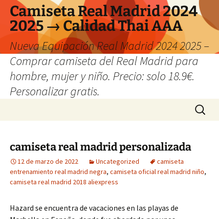
Camiseta Real Madrid 2024
2025 → Calidad Thai AAA
Nueva Equipación Real Madrid 2024 2025 –
Comprar camiseta del Real Madrid para
hombre, mujer y niño. Precio: solo 18.9€.
Personalizar gratis.
Saltar
Buscar:
al
contenido
camiseta real madrid personalizada
12 de marzo de 2022
Uncategorized
camiseta
entrenamiento real madrid negra
,
camiseta oficial real madrid niño
,
camiseta real madrid 2018 aliexpress
Hazard se encuentra de vacaciones en las playas de