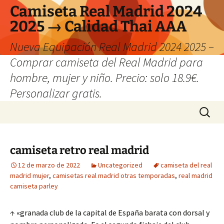
Camiseta Real Madrid 2024
2025 → Calidad Thai AAA
Nueva Equipación Real Madrid 2024 2025 –
Comprar camiseta del Real Madrid para
hombre, mujer y niño. Precio: solo 18.9€.
Personalizar gratis.
Saltar
Buscar:
al
contenido
camiseta retro real madrid
12 de marzo de 2022
Uncategorized
camiseta del real
madrid mujer
,
camisetas real madrid otras temporadas
,
real madrid
camiseta parley
↑ «granada club de la capital de España barata con dorsal y