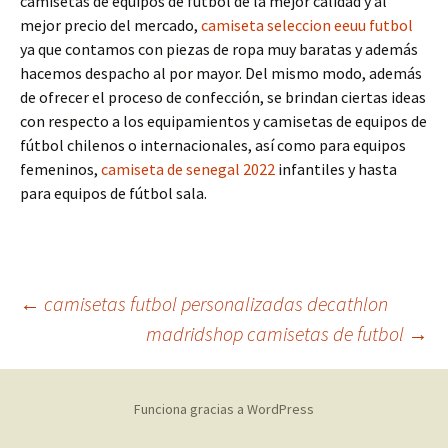
camisetas de equipos de fútbol de la mejor calidad y al
mejor precio del mercado,
camiseta seleccion eeuu futbol
ya que contamos con piezas de ropa muy baratas y además
hacemos despacho al por mayor. Del mismo modo, además
de ofrecer el proceso de confección, se brindan ciertas ideas
con respecto a los equipamientos y camisetas de equipos de
fútbol chilenos o internacionales, así como para equipos
femeninos,
camiseta de senegal 2022
infantiles y hasta
para equipos de fútbol sala.
Navegación
←
camisetas futbol personalizadas decathlon
madridshop camisetas de futbol
→
de
Funciona gracias a WordPress
entradas