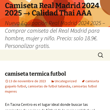
Camiseta Real Madrid 2024
2025 → Calidad Thai AAA
Nueva Equipación Real Madrid 2024 2025 –
Comprar camiseta del Real Madrid para
hombre, mujer y niño. Precio: solo 18.9€.
Personalizar gratis.
Saltar
Buscar:
al
contenido
camiseta termica futbol
13 de noviembre de 2023
Uncategorized
camiseta
guijuelo futbol
,
camisetas de futbol tailandia
,
camisetas futbol
mujeres
En Tacna Centro es el lugar ideal donde buscar las