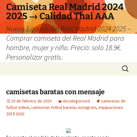
Camiseta Real Madrid 2024
2025 → Calidad Thai AAA
Nueva Equipación Real Madrid 2024 2025 –
Comprar camiseta del Real Madrid para
hombre, mujer y niño. Precio: solo 18.9€.
Personalizar gratis.
Saltar
Buscar:
al
contenido
camisetas baratas con mensaje
10 de febrero de 2023
Uncategorized
camisetas de
futbol online
,
camisetas futbol baratas instagram
,
equipaciones
2019 2020