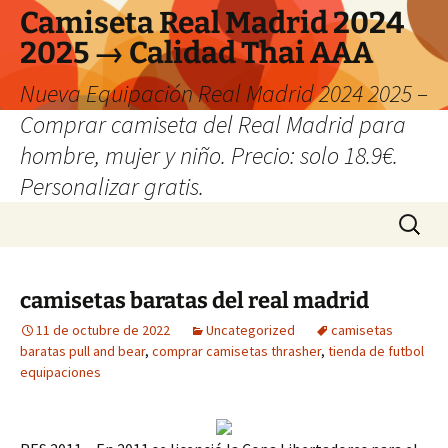
Camiseta Real Madrid 2024
2025 → Calidad Thai AAA
Nueva Equipación Real Madrid 2024 2025 –
Comprar camiseta del Real Madrid para
hombre, mujer y niño. Precio: solo 18.9€.
Personalizar gratis.
Saltar
Buscar:
al
contenido
camisetas baratas del real madrid
11 de octubre de 2022
Uncategorized
camisetas
baratas pull and bear
,
comprar camisetas thrasher
,
tienda de futbol
equipaciones