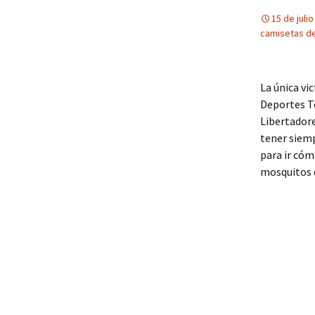
15 de juli
camisetas de
La única vi
Deportes T
Libertadore
tener siemp
para ir cóm
mosquitos q