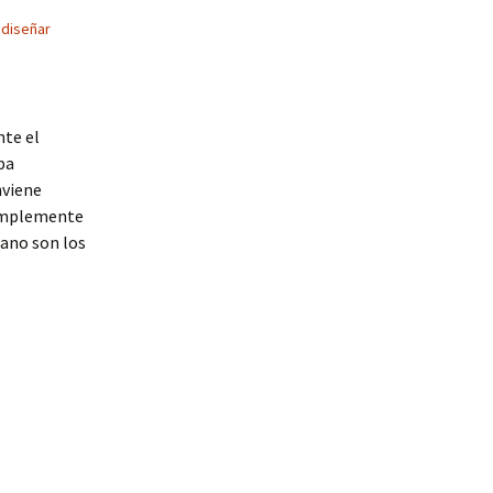
,
diseñar
nte el
pa
nviene
simplemente
rano son los