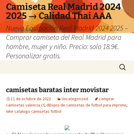
Camiseta Real Madrid 2024
2025 → Calidad Thai AAA
Nueva Equipación Real Madrid 2024 2025 –
Comprar camiseta del Real Madrid para
hombre, mujer y niño. Precio: solo 18.9€.
Personalizar gratis.
Saltar
Buscar:
al
contenido
camisetas baratas inter movistar
11 de octubre de 2022
Uncategorized
comprar
camisetas valencia cf
,
dibujos de camisetas de futbol para imprimir
,
nike catalogo camisetas futbol