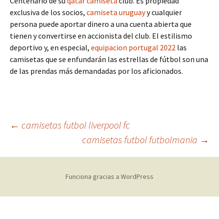
Centenario de su
qatar camiseta
club. Es propiedad
exclusiva de los socios,
camiseta uruguay
y cualquier
persona puede aportar dinero a una cuenta abierta que
tienen y convertirse en accionista del club. El estilismo
deportivo y, en especial,
equipacion portugal 2022
las
camisetas que se enfundarán las estrellas de fútbol son una
de las prendas más demandadas por los aficionados.
Navegación
←
camisetas futbol liverpool fc
camisetas futbol futbolmania
→
de
Funciona gracias a WordPress
entradas