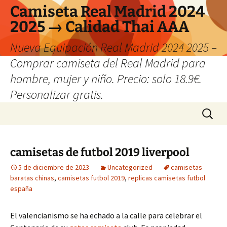
Camiseta Real Madrid 2024
2025 → Calidad Thai AAA
Nueva Equipación Real Madrid 2024 2025 –
Comprar camiseta del Real Madrid para
hombre, mujer y niño. Precio: solo 18.9€.
Personalizar gratis.
Saltar
Buscar:
al
contenido
camisetas de futbol 2019 liverpool
5 de diciembre de 2023
Uncategorized
camisetas
baratas chinas
,
camisetas futbol 2019
,
replicas camisetas futbol
españa
El valencianismo se ha echado a la calle para celebrar el