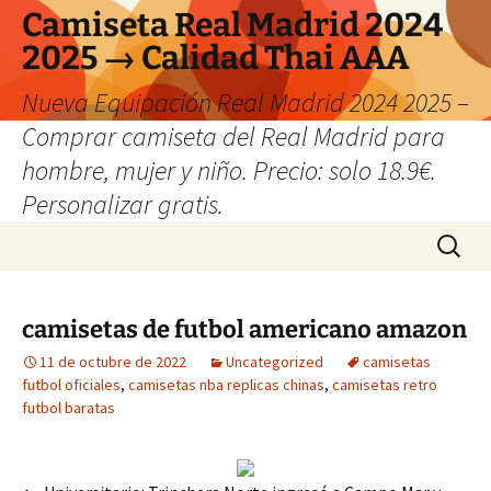
Camiseta Real Madrid 2024
2025 → Calidad Thai AAA
Nueva Equipación Real Madrid 2024 2025 –
Comprar camiseta del Real Madrid para
hombre, mujer y niño. Precio: solo 18.9€.
Personalizar gratis.
Saltar
Buscar:
al
contenido
camisetas de futbol americano amazon
11 de octubre de 2022
Uncategorized
camisetas
futbol oficiales
,
camisetas nba replicas chinas
,
camisetas retro
futbol baratas