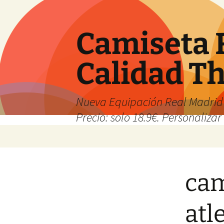
Camiseta 
Calidad T
Nueva Equipación Real Madrid 
Precio: solo 18.9€. Personalizar 
Saltar
al
contenido
cam
atl