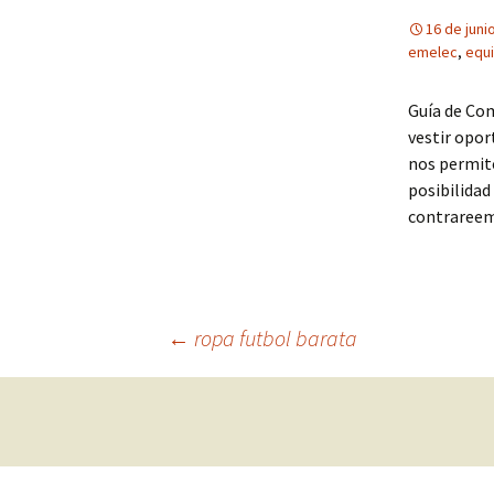
16 de juni
emelec
,
equi
Guía de Com
vestir opor
nos permite
posibilidad
contrareem
Navegación
←
ropa futbol barata
de
entradas