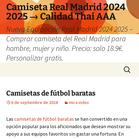
Camiseta Real Madrid 2024
2025 → Calidad Thai AAA
Nueva Equipación Real Madrid 2024 2025 –
Comprar camiseta del Real Madrid para
hombre, mujer y niño. Precio: solo 18.9€.
Personalizar gratis.
Saltar
Buscar:
al
contenido
Camisetas de fútbol baratas
6 de septiembre de 2024
mica-index
Las
camisetas de fútbol baratas
se han convertido en una
opción popular para los aficionados que desean mostrar su
apoyo a sus equipos favoritos sin gastar una fortuna. En