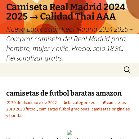
Camiseta Real Madrid 2024
2025 → Calidad Thai AAA
Nueva Equipación Real Madrid 2024 2025 –
Comprar camiseta del Real Madrid para
hombre, mujer y niño. Precio: solo 18.9€.
Personalizar gratis.
Saltar
Buscar:
al
contenido
camisetas de futbol baratas amazon
20 de diciembre de 2022
Uncategorized
camisetas
2018 2019 futbol
,
camisetas futbol graciosas
,
camisetas originales
y baratas