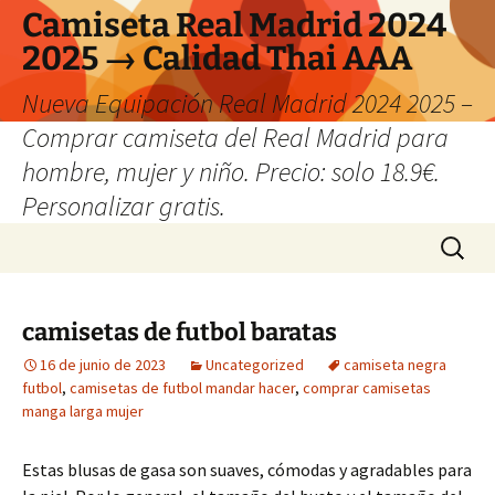
Camiseta Real Madrid 2024
2025 → Calidad Thai AAA
Nueva Equipación Real Madrid 2024 2025 –
Comprar camiseta del Real Madrid para
hombre, mujer y niño. Precio: solo 18.9€.
Personalizar gratis.
Saltar
Buscar:
al
contenido
camisetas de futbol baratas
16 de junio de 2023
Uncategorized
camiseta negra
futbol
,
camisetas de futbol mandar hacer
,
comprar camisetas
manga larga mujer
Estas blusas de gasa son suaves, cómodas y agradables para