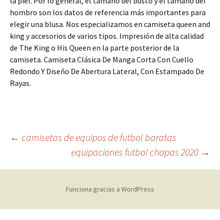
la piel. Por lo general, el tamaño del busto y el tamaño del
hombro son los datos de referencia más importantes para
elegir una blusa. Nos especializamos en camiseta queen and
king y accesorios de varios tipos. Impresión de alta calidad
de The King o His Queen en la parte posterior de la
camiseta. Camiseta Clásica De Manga Corta Con Cuello
Redondo Y Diseño De Abertura Lateral, Con Estampado De
Rayas.
Navegación
←
camisetas de equipos de futbol baratas
equipaciones futbol chapas 2020
→
de
Funciona gracias a WordPress
entradas