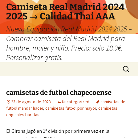
Camiseta Real Madrid 2024
2025 → Calidad Thai AAA
Nueva Equipación Real Madrid 2024 2025 –
Comprar camiseta del Real Madrid para
hombre, mujer y niño. Precio: solo 18.9€.
Personalizar gratis.
Saltar
Buscar:
al
contenido
camisetas de futbol chapecoense
23 de agosto de 2023
Uncategorized
camisetas de
futbol mandar hacer
,
camisetas futbol por mayor
,
camisetas
originales baratas
El Girona jugó en 1ª división por primera vez en la