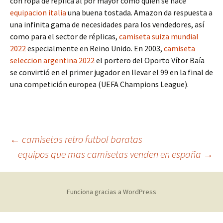
con ropa de réplica al por mayor como quien se hace
equipacion italia
una buena tostada. Amazon da respuesta a
una infinita gama de necesidades para los vendedores, así
como para el sector de réplicas,
camiseta suiza mundial
2022
especialmente en Reino Unido. En 2003,
camiseta
seleccion argentina 2022
el portero del Oporto Vítor Baía
se convirtió en el primer jugador en llevar el 99 en la final de
una competición europea (UEFA Champions League).
Navegación
←
camisetas retro futbol baratas
equipos que mas camisetas venden en españa
→
de
Funciona gracias a WordPress
entradas