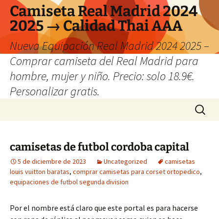
Camiseta Real Madrid 2024
2025 → Calidad Thai AAA
Nueva Equipación Real Madrid 2024 2025 –
Comprar camiseta del Real Madrid para
hombre, mujer y niño. Precio: solo 18.9€.
Personalizar gratis.
Saltar
Buscar:
al
contenido
camisetas de futbol cordoba capital
5 de diciembre de 2023
Uncategorized
camisetas
louis vuitton baratas
,
comprar camisetas para corset ortopedico
,
equipaciones de futbol segunda division
Por el nombre está claro que este portal es para hacerse