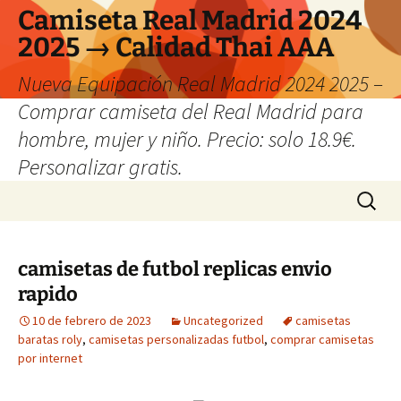
Camiseta Real Madrid 2024
2025 → Calidad Thai AAA
Nueva Equipación Real Madrid 2024 2025 –
Comprar camiseta del Real Madrid para
hombre, mujer y niño. Precio: solo 18.9€.
Personalizar gratis.
Saltar
Buscar:
al
contenido
camisetas de futbol replicas envio
rapido
10 de febrero de 2023
Uncategorized
camisetas
baratas roly
,
camisetas personalizadas futbol
,
comprar camisetas
por internet