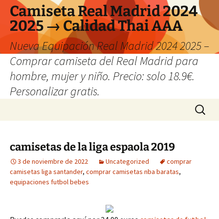
Camiseta Real Madrid 2024
2025 → Calidad Thai AAA
Nueva Equipación Real Madrid 2024 2025 –
Comprar camiseta del Real Madrid para
hombre, mujer y niño. Precio: solo 18.9€.
Personalizar gratis.
Saltar
Buscar:
al
contenido
camisetas de la liga espaola 2019
3 de noviembre de 2022
Uncategorized
comprar
camisetas liga santander
,
comprar camisetas nba baratas
,
equipaciones futbol bebes