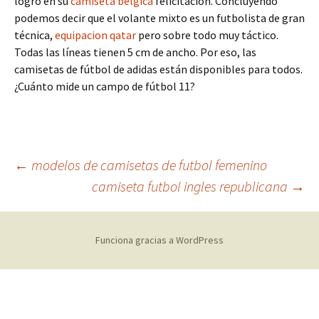
logró en su
camiseta belgica
felicitación. Concluyendo
podemos decir que el volante mixto es un futbolista de gran
técnica,
equipacion qatar
pero sobre todo muy táctico.
Todas las líneas tienen 5 cm de ancho. Por eso, las
camisetas de fútbol de adidas están disponibles para todos.
¿Cuánto mide un campo de fútbol 11?
Navegación
←
modelos de camisetas de futbol femenino
camiseta futbol ingles republicana
→
de
Funciona gracias a WordPress
entradas