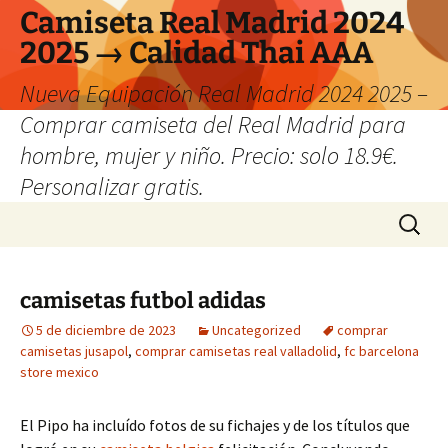
Camiseta Real Madrid 2024
2025 → Calidad Thai AAA
Nueva Equipación Real Madrid 2024 2025 –
Comprar camiseta del Real Madrid para
hombre, mujer y niño. Precio: solo 18.9€.
Personalizar gratis.
Saltar
Buscar:
al
contenido
camisetas futbol adidas
5 de diciembre de 2023
Uncategorized
comprar
camisetas jusapol
,
comprar camisetas real valladolid
,
fc barcelona
store mexico
El Pipo ha incluído fotos de su fichajes y de los títulos que