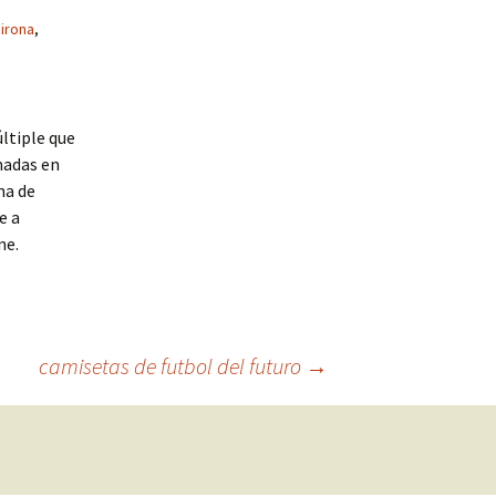
girona
,
ltiple que
anadas en
ma de
e a
ne.
camisetas de futbol del futuro
→