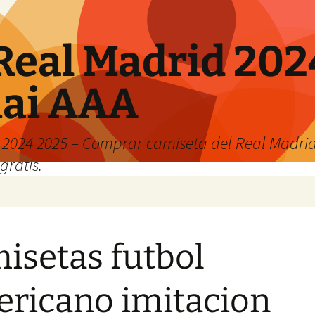
Real Madrid 202
hai AAA
2024 2025 – Comprar camiseta del Real Madrid
gratis.
isetas futbol
ricano imitacion