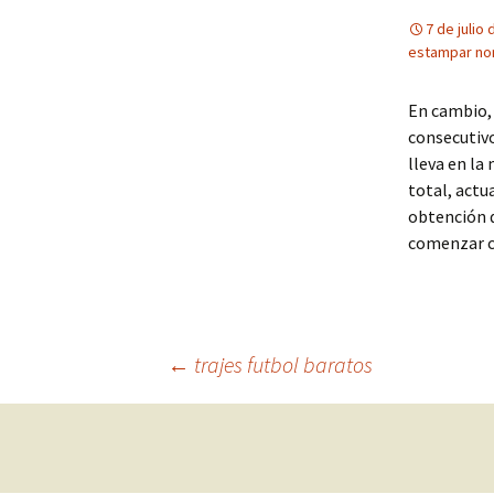
7 de julio
estampar no
En cambio, 
consecutivo
lleva en la
total, actu
obtención d
comenzar cu
Navegación
←
trajes futbol baratos
de