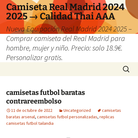
Camiseta Real Madrid 2024
2025 → Calidad Thai AAA
Nueva Equipación Real Madrid 2024 2025 –
Comprar camiseta del Real Madrid para
hombre, mujer y niño. Precio: solo 18.9€.
Personalizar gratis.
Saltar
Buscar:
al
contenido
camisetas futbol baratas
contrareembolso
11 de octubre de 2022
Uncategorized
camisetas
baratas arsenal
,
camisetas futbol personalizadas
,
replicas
camisetas futbol tailandia