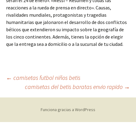
serán el 24 de enero». «Messi – Resumen y todas las
reacciones a la rueda de prensa en directo». Causas,
rivalidades mundiales, protagonistas y tragedias
humanitarias que jalonaron el desarrollo de dos conflictos
bélicos que extendieron su impacto sobre la geografía de
los cinco continentes. Además, tienes la opción de elegir
que la entrega sea a domicilio o a la sucursal de tu ciudad.
Navegación
←
camisetas futbol niños betis
camisetas del betis baratas envio rapido
→
de
Funciona gracias a WordPress
entradas