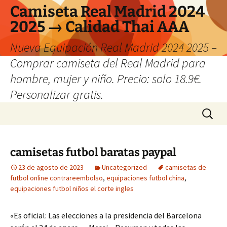
Camiseta Real Madrid 2024
2025 → Calidad Thai AAA
Nueva Equipación Real Madrid 2024 2025 –
Comprar camiseta del Real Madrid para
hombre, mujer y niño. Precio: solo 18.9€.
Personalizar gratis.
Saltar
Buscar:
al
contenido
camisetas futbol baratas paypal
23 de agosto de 2023
Uncategorized
camisetas de
futbol online contrareembolso
,
equipaciones futbol china
,
equipaciones futbol niños el corte ingles
«Es oficial: Las elecciones a la presidencia del Barcelona