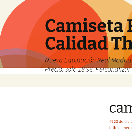
Camiseta 
Calidad T
Nueva Equipación Real Madrid 
Precio: solo 18.9€. Personalizar 
Saltar
al
contenido
cam
20 de dic
futbol ameri