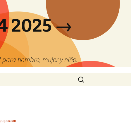
4 2025 →
 para hombre, mujer y niño.
Buscar:
quipacion