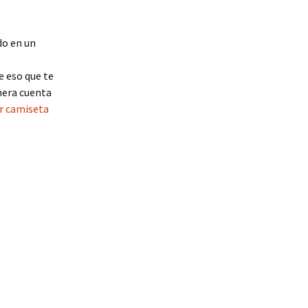
do en un
e eso que te
nera cuenta
r camiseta