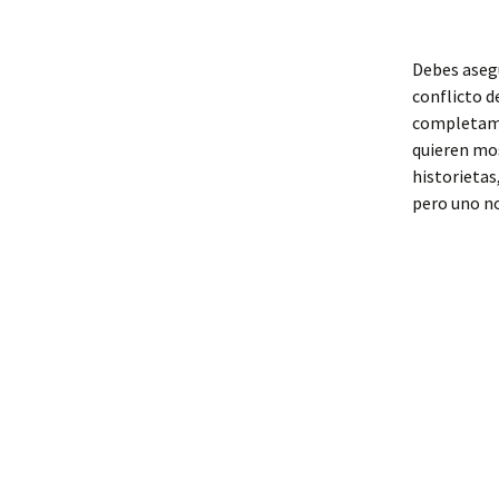
Debes asegu
conflicto de
completamen
quieren mos
historietas
pero uno no