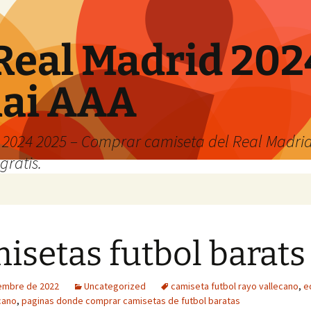
Real Madrid 202
hai AAA
2024 2025 – Comprar camiseta del Real Madrid
gratis.
isetas futbol barats
iembre de 2022
Uncategorized
camiseta futbol rayo vallecano
,
e
cano
,
paginas donde comprar camisetas de futbol baratas