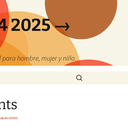
4 2025 →
 para hombre, mujer y niño.
Buscar:
nts
uipaciones