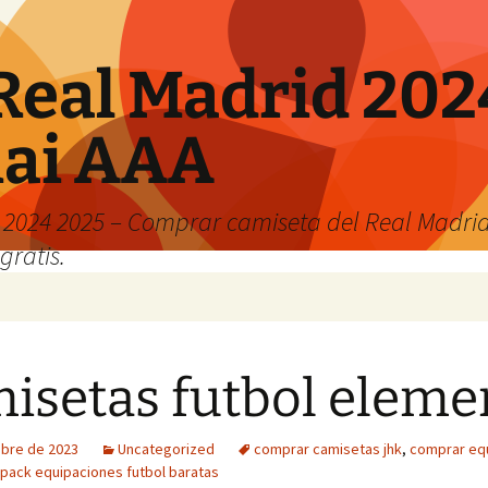
Real Madrid 202
hai AAA
2024 2025 – Comprar camiseta del Real Madrid
gratis.
isetas futbol eleme
ubre de 2023
Uncategorized
comprar camisetas jhk
,
comprar eq
pack equipaciones futbol baratas