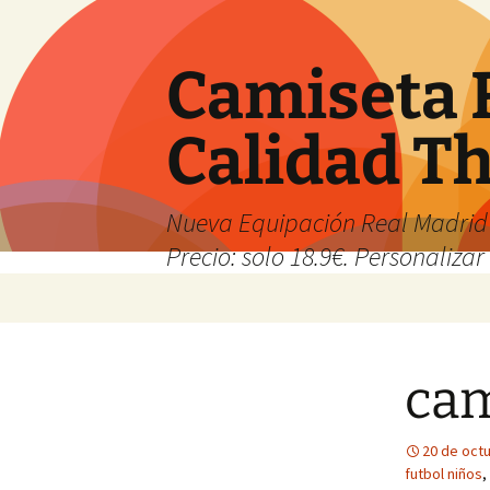
Camiseta 
Calidad T
Nueva Equipación Real Madrid 
Precio: solo 18.9€. Personalizar 
Saltar
al
contenido
cam
20 de oct
futbol niños
,