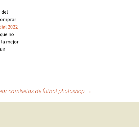
 del
 comprar
dial 2022
 que no
 la mejor
 un
ear camisetas de futbol photoshop
→