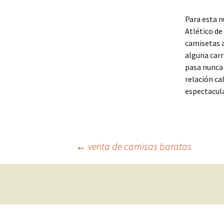
Para esta 
Atlético de
camisetas 
alguna carr
pasa nunca 
relación ca
espectacula
Navegación
←
venta de camisas baratas
de
entradas