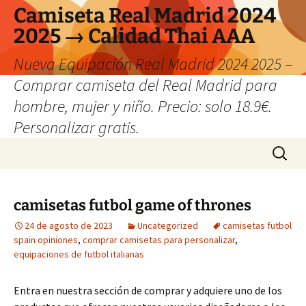
Camiseta Real Madrid 2024
2025 → Calidad Thai AAA
Nueva Equipación Real Madrid 2024 2025 –
Comprar camiseta del Real Madrid para
hombre, mujer y niño. Precio: solo 18.9€.
Personalizar gratis.
Saltar
Buscar:
al
contenido
camisetas futbol game of thrones
24 de agosto de 2023
Uncategorized
camisetas futbol
spain opiniones
,
comprar camisetas para personalizar
,
equipaciones de futbol italianas
Entra en nuestra sección de comprar y adquiere uno de los