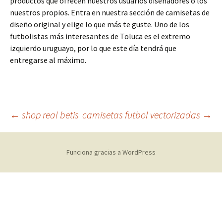
productos que ofrecen nuestros usuarios diseñadores o los
nuestros propios. Entra en nuestra sección de camisetas de
diseño original y elige lo que más te guste. Uno de los
futbolistas más interesantes de Toluca es el extremo
izquierdo uruguayo, por lo que este día tendrá que
entregarse al máximo.
Navegación
←
shop real betis
camisetas futbol vectorizadas
→
de
Funciona gracias a WordPress
entradas