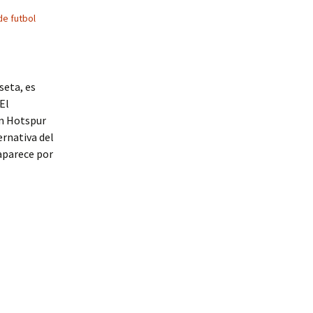
de futbol
seta, es
El
am Hotspur
ernativa del
aparece por