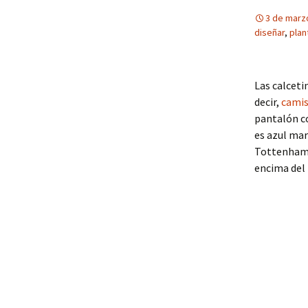
3 de marz
diseñar
,
plan
Las calceti
decir,
camis
pantalón co
es azul mar
Tottenham, 
encima del