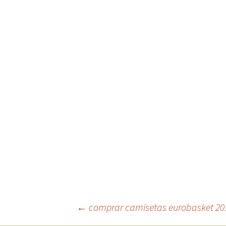
Navegación
←
comprar camisetas eurobasket 20