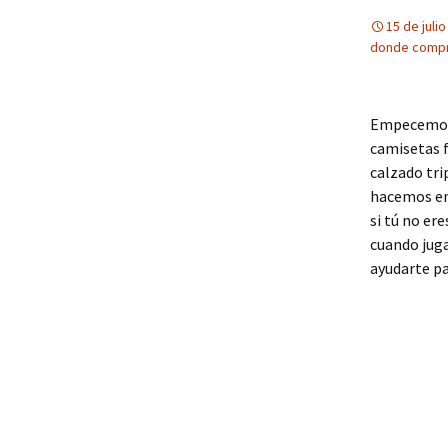
15 de juli
donde compr
Empecemos 
camisetas f
calzado tri
hacemos env
si tú no er
cuando juga
ayudarte p