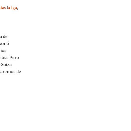
as la liga
,
a de
yor ó
rios
mbia. Pero
 Güiza
taremos de