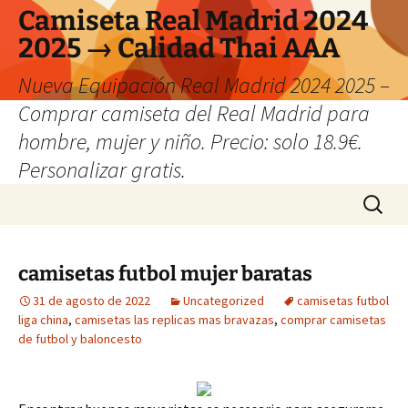
Camiseta Real Madrid 2024
2025 → Calidad Thai AAA
Nueva Equipación Real Madrid 2024 2025 –
Comprar camiseta del Real Madrid para
hombre, mujer y niño. Precio: solo 18.9€.
Personalizar gratis.
Saltar
Buscar:
al
contenido
camisetas futbol mujer baratas
31 de agosto de 2022
Uncategorized
camisetas futbol
liga china
,
camisetas las replicas mas bravazas
,
comprar camisetas
de futbol y baloncesto