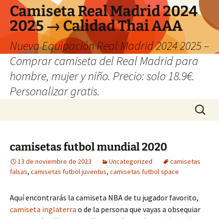
Camiseta Real Madrid 2024
2025 → Calidad Thai AAA
Nueva Equipación Real Madrid 2024 2025 –
Comprar camiseta del Real Madrid para
hombre, mujer y niño. Precio: solo 18.9€.
Personalizar gratis.
Saltar
Buscar:
al
contenido
camisetas futbol mundial 2020
13 de noviembre de 2023
Uncategorized
camisetas
falsas
,
camisetas futbol juventus
,
camisetas futbol space
Aquí encontrarás la camiseta NBA de tu jugador favorito,
camiseta inglaterra
o de la persona que vayas a obsequiar