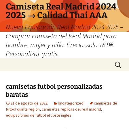
Camiseta Real Madrid 2024
2025 → Calidad Thai AAA
Nueva Equipación Real Madrid 2024 2025 –
Comprar camiseta del Real Madrid para
hombre, mujer y niño. Precio: solo 18.9€.
Personalizar gratis.
Saltar
Buscar:
al
contenido
camisetas futbol personalizadas
baratas
31 de agosto de 2022
Uncategorized
camisetas de
futbol quinta region
,
camisetas replicas del real madrid
,
equipaciones de futbol el corte ingles