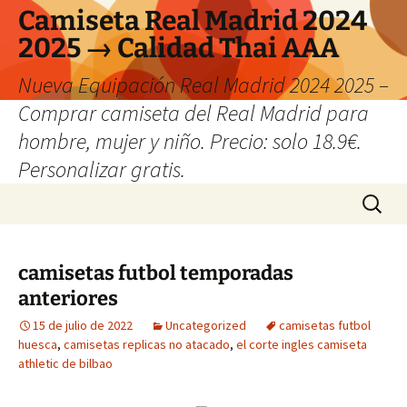
Camiseta Real Madrid 2024
2025 → Calidad Thai AAA
Nueva Equipación Real Madrid 2024 2025 –
Comprar camiseta del Real Madrid para
hombre, mujer y niño. Precio: solo 18.9€.
Personalizar gratis.
Saltar
Buscar:
al
contenido
camisetas futbol temporadas
anteriores
15 de julio de 2022
Uncategorized
camisetas futbol
huesca
,
camisetas replicas no atacado
,
el corte ingles camiseta
athletic de bilbao