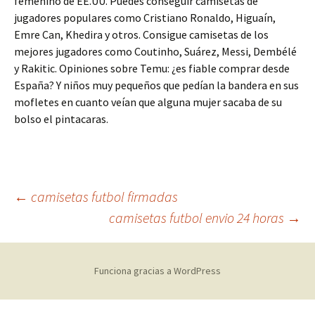
femenino de EE.UU. Puedes conseguir camisetas de
jugadores populares como Cristiano Ronaldo, Higuaín,
Emre Can, Khedira y otros. Consigue camisetas de los
mejores jugadores como Coutinho, Suárez, Messi, Dembélé
y Rakitic. Opiniones sobre Temu: ¿es fiable comprar desde
España? Y niños muy pequeños que pedían la bandera en sus
mofletes en cuanto veían que alguna mujer sacaba de su
bolso el pintacaras.
Navegación
←
camisetas futbol firmadas
camisetas futbol envio 24 horas
→
de
Funciona gracias a WordPress
entradas