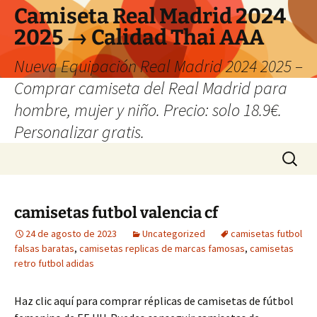
Camiseta Real Madrid 2024
2025 → Calidad Thai AAA
Nueva Equipación Real Madrid 2024 2025 –
Comprar camiseta del Real Madrid para
hombre, mujer y niño. Precio: solo 18.9€.
Personalizar gratis.
Saltar
Buscar:
al
contenido
camisetas futbol valencia cf
24 de agosto de 2023
Uncategorized
camisetas futbol
falsas baratas
,
camisetas replicas de marcas famosas
,
camisetas
retro futbol adidas
Haz clic aquí para comprar réplicas de camisetas de fútbol