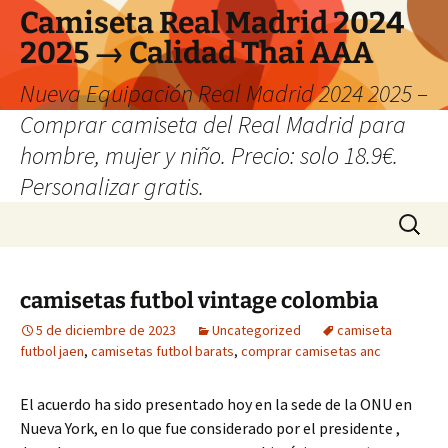
Camiseta Real Madrid 2024
2025 → Calidad Thai AAA
Nueva Equipación Real Madrid 2024 2025 –
Comprar camiseta del Real Madrid para
hombre, mujer y niño. Precio: solo 18.9€.
Personalizar gratis.
Saltar
Buscar:
al
contenido
camisetas futbol vintage colombia
5 de diciembre de 2023
Uncategorized
camiseta
futbol jaen
,
camisetas futbol barats
,
comprar camisetas anc
El acuerdo ha sido presentado hoy en la sede de la ONU en
Nueva York, en lo que fue considerado por el presidente ,