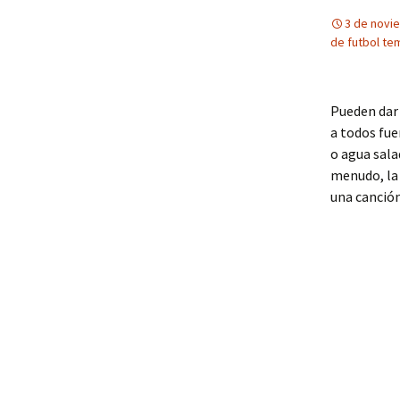
3 de novi
de futbol te
Pueden dar 
a todos fue
o agua sala
menudo, la 
una canción