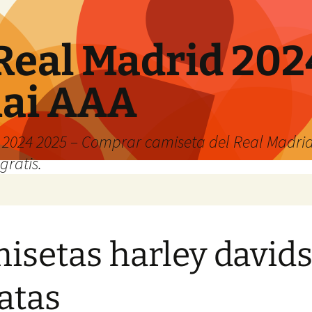
Real Madrid 202
hai AAA
2024 2025 – Comprar camiseta del Real Madrid
gratis.
isetas harley david
atas