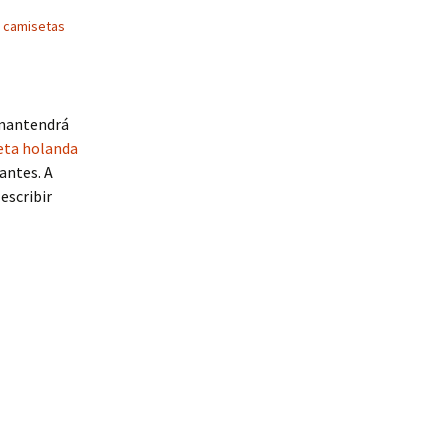
 camisetas
 mantendrá
eta holanda
cantes. A
escribir