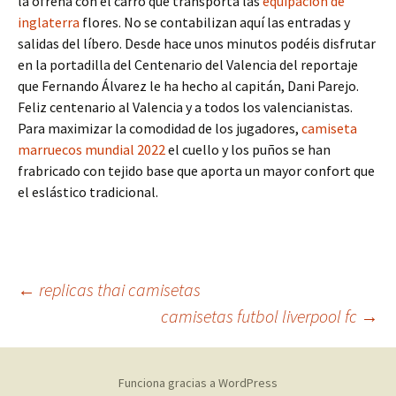
la ofrena con el carro que transporta las
equipacion de
inglaterra
flores. No se contabilizan aquí las entradas y
salidas del líbero. Desde hace unos minutos podéis disfrutar
en la portadilla del Centenario del Valencia del reportaje
que Fernando Álvarez le ha hecho al capitán, Dani Parejo.
Feliz centenario al Valencia y a todos los valencianistas.
Para maximizar la comodidad de los jugadores,
camiseta
marruecos mundial 2022
el cuello y los puños se han
frabricado con tejido base que aporta un mayor confort que
el eslástico tradicional.
Navegación
←
replicas thai camisetas
camisetas futbol liverpool fc
→
de
Funciona gracias a WordPress