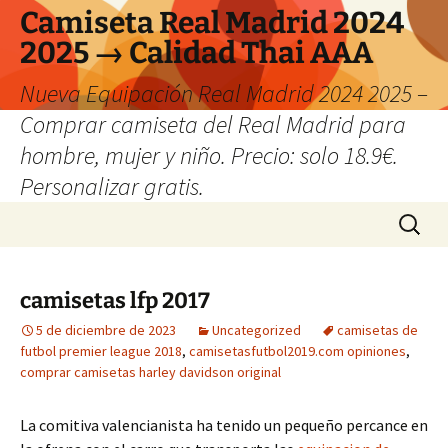
Camiseta Real Madrid 2024
2025 → Calidad Thai AAA
Nueva Equipación Real Madrid 2024 2025 –
Comprar camiseta del Real Madrid para
hombre, mujer y niño. Precio: solo 18.9€.
Personalizar gratis.
Saltar
Buscar:
al
contenido
camisetas lfp 2017
5 de diciembre de 2023
Uncategorized
camisetas de
futbol premier league 2018
,
camisetasfutbol2019.com opiniones
,
comprar camisetas harley davidson original
La comitiva valencianista ha tenido un pequeño percance en