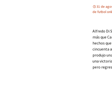
31 de ago
de futbol onl
Alfredo Di 
más que Car
hechos que 
cincuenta a
produjo una
una victori
pero regres