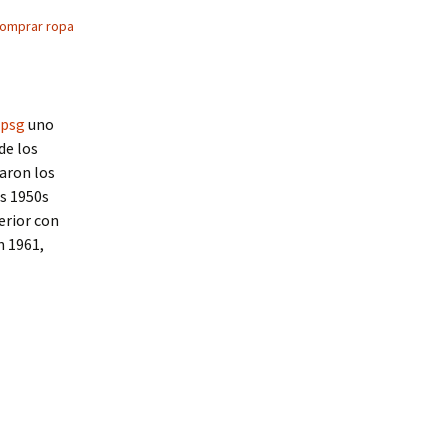
omprar ropa
 psg
uno
de los
raron los
os 1950s
erior con
n 1961,